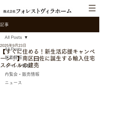
記事
All Posts
2025年9月23日
All Posts
【すぐに住める！新生活応援キャンペ
新着情報
ーン！】南区曰佐に誕生する輸入住宅
スタイルの建売
イベント情報
内覧会・販売情報
ニュース