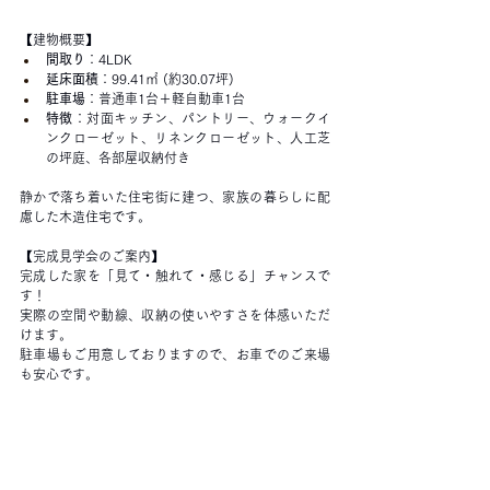
【建物概要】
間取り
：4LDK
延床面積
：99.41㎡ (約30.07坪)
駐車場
：普通車1台＋軽自動車1台
特徴
：対面キッチン、パントリー、ウォークイ
ンクローゼット、リネンクローゼット、人工芝
の坪庭、各部屋収納付き
静かで落ち着いた住宅街に建つ、家族の暮らしに配
慮した木造住宅です。
【完成見学会のご案内】
完成した家を「見て・触れて・感じる」チャンスで
す！
実際の空間や動線、収納の使いやすさを体感いただ
けます。
駐車場もご用意しておりますので、お車でのご来場
も安心です。