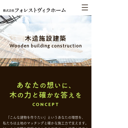
​木造施設建築
Wooden building construction
あなた
想
の
いに、
木
力
確
答
の
と
かな
えを
CONCEPT
「こんな建物を作りたい」というあなたの理想を、
私たちは土地のマッチングと確かな施工力で支えます。