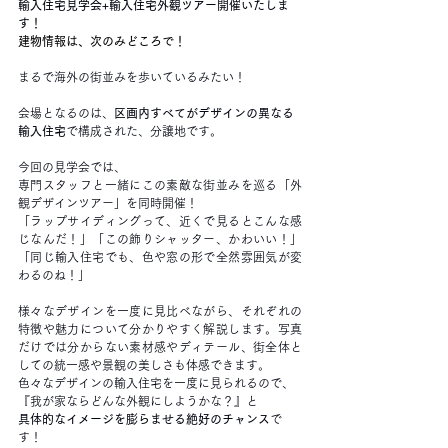
輸入住宅見学会+輸入住宅外観ツアー開催いたしま
す！
建物情報は、次のみどころで！
まるで海外の街並みを歩いているみたい！
会場となるのは、
区画内すべてがデザインの異なる
輸入住宅
で構成された、分譲地です。
今回の見学会では、
専門スタッフと一緒にこの素敵な街並みを巡る「外
観デザインツアー」を同時開催！
「ラップサイディングって、近くで見るとこんな感
じなんだ！」「この飾りシャッター、かわいい！」
「同じ輸入住宅でも、色や窓の形で全然雰囲気が変
わるのね！」
様々なデザインを一度に見比べながら、それぞれの
特徴や魅力について分かりやすく解説します。写真
だけでは分からない素材感やディテール、街全体と
しての統一感や景観の美しさも体感できます。
色々なデザインの輸入住宅を一度に見られるので、
『我が家ならどんな外観にしようかな？』と
具体的なイメージを膨らませる絶好のチャンス
で
す！