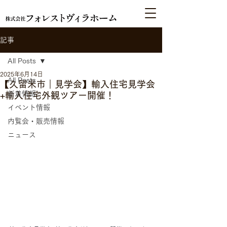
記事
All Posts
2025年6月14日
All Posts
【久留米市｜見学会】輸入住宅見学会
新着情報
+輸入住宅外観ツアー開催！
イベント情報
内覧会・販売情報
ニュース