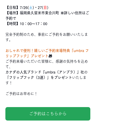
【日程】7/26(
土
)・27(
日
)
【場所】福岡県久留米市東合川町 ※詳しい住所はご
予約で
【時間】10：00～17：00
完全予約制のため、事前にご予約をお願いいたしま
す。
おしゃれで便利！嬉しいご予約来場特典『umbra フ
リップフック』プレゼント
🎁
ご予約来場いただいた皆様に、感謝の気持ちを込め
て、
カナダの人気ブランド『umbra（アンブラ）』社
の
「フリップフック（3連）」をプレゼント
いたしま
す！
ご予約はお早めに！
ご予約はこちらから