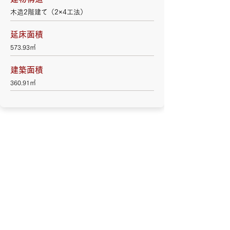
木造2階建て（2×4工法）
延床面積
573.93㎡
建築面積
360.91㎡
木造施設建築
CLT建築
土地活用・賃貸経営
リフォーム事業
不動産情報
戸建住宅
（セルコホーム）
イベント情報
会社案内
採用情報
お問合せ
個人情報の取り扱いについて